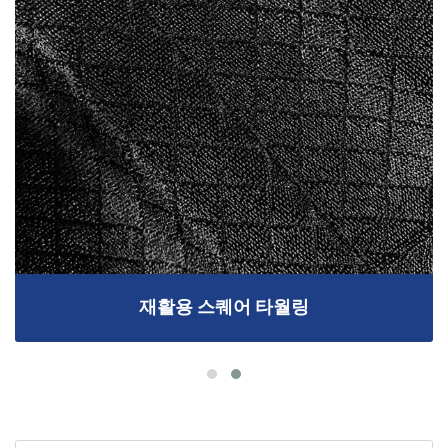
재활용 스퀘어 타월링