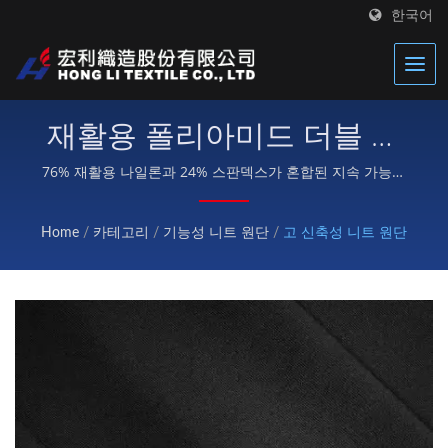
한국어
재활용 폴리아미드 더블 저
지 – 고성능 에코 나일론 니
76% 재활용 나일론과 24% 스판덱스가 혼합된 지속 가능한
4방향 신축성 더블 니트 원단으로, UPF 50+ 자외선 차단과
트 원단
5600회까지의 뛰어난 마모 저항성을 제공합니다 — 프리미
Home
/
카테고리
/
기능성 니트 원단
/
고 신축성 니트 원단
엄 액티브웨어, 압축 의류, 레깅스 및 요가 바지를 위해 특별
히 설계되었습니다.