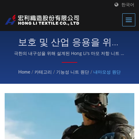
한국어
보호 및 산업 응용을 위한
고성능 마모 저항 원단
극한의 내구성을 위해 설계된 Hong Li's 마모 저항 니트 원
단은 우수한 마모 및 찢김 저항성을 제공합니다 — 보호 장
비, 다이빙 수트, 작업복 및 까다로운 야외 응용 분야에 이상
Home
/
카테고리
/
기능성 니트 원단
/
내마모성 원단
적입니다.