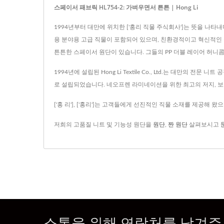
스페이서 패브릭 HL754-2: 가벼우면서 튼튼 | Hong Li
1994년부터 대만에 위치한 ['홍리 직물 주식회사']는 뜻을 나
용 분야용 고급 직물이 포함되어 있으며, 친환경적이고 혁신적인 
튼튼한 스페이서 원단이 있습니다. 그들의 PP 더블 레이어 허니
1994년에 설립된 Hong Li Textile Co., Ltd.는 대만
로 설립되었습니다. 네오프렌 라미네이션을 위한 최고의 저지, 보
['홍 리'], ['홍리']는 고객들에게 선진적인 직물 소재를 제공해 왔
저희의 고품질 니트 및 기능성 원단을
원단
,
짠 원단
살펴보시고
소통을 위해 연락처를 남겨주