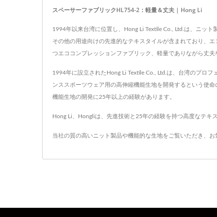
スペーサーファブリックHL754-2：軽量＆丈夫 | Hong Li
1994年以来台湾に位置し、Hong Li Textile Co.
その他の用途向けの先進的なテキスタイルが含まれており、エ
つエココンプレッションファブリック、軽量でありながら丈夫
1994年に設立されたHong Li Textile Co., L
ンススポーツウェア用の高伸縮機能生地を開発するという使命
機能生地の開発に25年以上の経験があります。
Hong Li、Hongliは、先進技術と25年の経験を持つ高度な
当社の質の高いニット製品や機能的な生地をご覧いただき、お