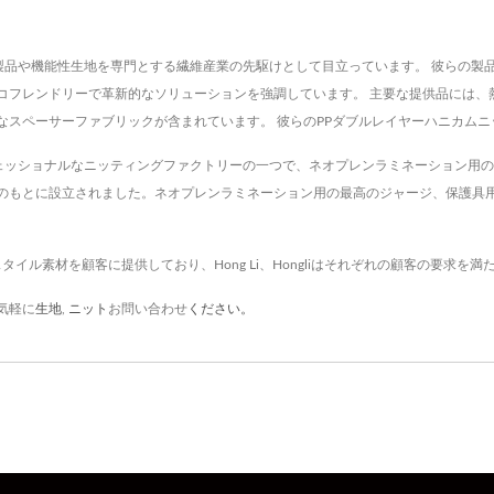
, Ltd.は、ニット製品や機能性生地を専門とする繊維産業の先駆けとして目立っています。
コフレンドリーで革新的なソリューションを強調しています。 主要な提供品には、
なスペーサーファブリックが含まれています。 彼らのPPダブルレイヤーハニカム
td.は、台湾のプロフェッショナルなニッティングファクトリーの一つで、ネオプレンラミネー
のもとに設立されました。ネオプレンラミネーション用の最高のジャージ、保護具
テキスタイル素材を顧客に提供しており、Hong Li、Hongliはそれぞれの顧客の要求
気軽に
生地
,
ニット
お問い合わせ
ください。