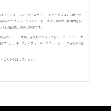
 彼らの製品ラインには、ウォータースポーツ、トライアスロンスポーツ、
熱調節用のグラフェンジャカード、優れた伸縮性と回復力を持
ニットは断熱性と厚みが特徴です。
ション用の最高のジャージ生地、保護具用のフックとループ、パフォーマ
用のフックとループ、パフォーマンススポーツウェア用の高伸縮
を満たすことを保証しています。