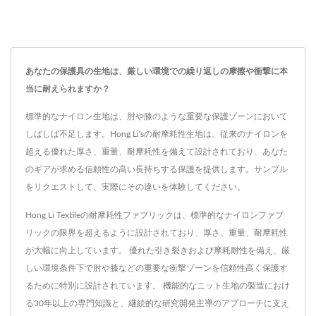
あなたの保護具の生地は、厳しい環境での繰り返しの摩擦や衝撃に本
当に耐えられますか？
標準的なナイロン生地は、肘や膝のような重要な保護ゾーンにおいて
しばしば不足します。Hong Li'sの耐摩耗性生地は、従来のナイロンを
超える優れた厚さ、重量、耐摩耗性を備えて設計されており、あなた
のギアが求める信頼性の高い長持ちする保護を提供します。サンプル
をリクエストして、実際にその違いを体験してください。
Hong Li Textileの耐摩耗性ファブリックは、標準的なナイロンファブ
リックの限界を超えるように設計されており、厚さ、重量、耐摩耗性
が大幅に向上しています。 優れた引き裂きおよび摩耗耐性を備え、厳
しい環境条件下で肘や膝などの重要な衝撃ゾーンを信頼性高く保護す
るために特別に設計されています。 機能的なニット生地の製造におけ
る30年以上の専門知識と、継続的な研究開発主導のアプローチに支え