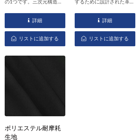
の1つです。三次元構造と
するために設計された革新
高密度を持つ耐摩耗性のあ
的なテキスタイルです。...
る厚手のリブ織り生地で、
詳細
詳細
より良い保護と耐久性を提
供できます。また、通気性
リストに追加する
リストに追加する
と吸湿性もあり、さまざま
な用途に適しています。
ポリエステル耐摩耗
生地