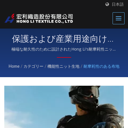
日本語
保護および産業用途向けの
高性能耐摩耗性生地
極端な耐久性のために設計されたHong Li's耐摩耗性ニット
生地は、優れた耐摩耗性を提供します — 保護具、ダイビ
ングスーツ、作業服、厳しい屋外用途に最適です。
Home
/
カテゴリー
/
機能性ニット生地
/
耐摩耗性のある布地