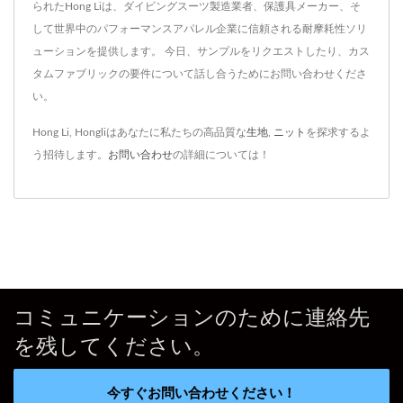
られたHong Liは、ダイビングスーツ製造業者、保護具メーカー、そ
して世界中のパフォーマンスアパレル企業に信頼される耐摩耗性ソリ
ューションを提供します。 今日、サンプルをリクエストしたり、カス
タムファブリックの要件について話し合うためにお問い合わせくださ
い。
Hong Li, Hongliはあなたに私たちの高品質な
生地
,
ニット
を探求するよ
う招待します。
お問い合わせ
の詳細については！
コミュニケーションのために連絡先
を残してください。
今すぐお問い合わせください！