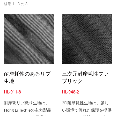
結果 1 - 3 の 3
耐摩耗性のあるリブ
三次元耐摩耗性ファ
生地
ブリック
HL-911-8
HL-948-2
耐摩耗リブ織り生地は、
3D耐摩耗性生地は、厳し
Hong Li Textileの主力製品
い環境で優れた保護を提供