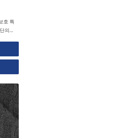
보호 특
의...