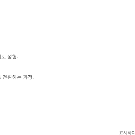
재활용 스퀘어 타월링
폴리우레탄 섬유
로 성형.
 전환하는 과정.
표시하다