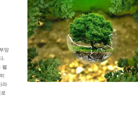
어부망
다.
 펠
전히
니라
재로