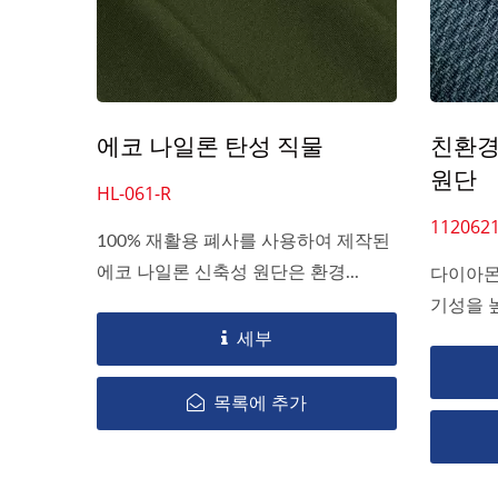
에코 나일론 탄성 직물
친환경
원단
HL-061-R
1120621
100% 재활용 폐사를 사용하여 제작된
에코 나일론 신축성 원단은 환경...
다이아몬
기성을 높
세부
목록에 추가