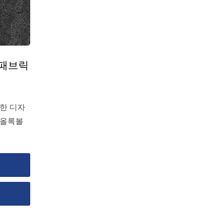
 패브릭
한 디자
 올록볼