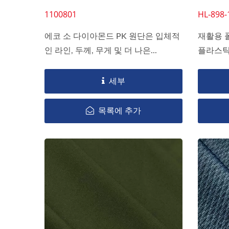
1100801
HL-898-
에코 소 다이아몬드 PK 원단은 입체적
재활용 
인 라인, 두께, 무게 및 더 나은...
플라스틱 
세부
목록에 추가