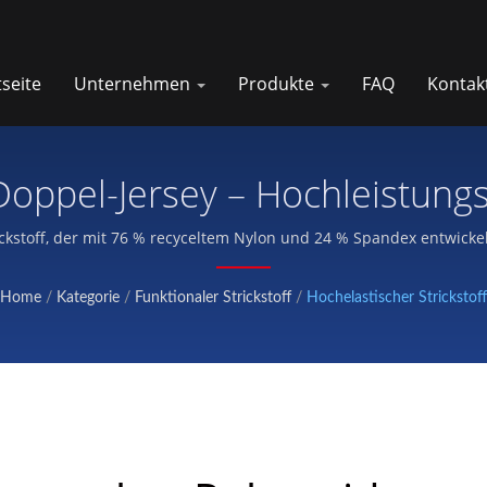
tseite
Unternehmen
Produkte
FAQ
Kontak
oppel-Jersey – Hochleistungs
rickstoff, der mit 76 % recyceltem Nylon und 24 % Spandex entwicke
600 Zyklen – speziell für hochwertige Sportbekleidung, Kompressi
Home
/
Kategorie
/
Funktionaler Strickstoff
/
Hochelastischer Strickstoff