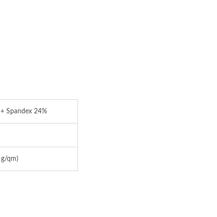
cyceltes Quadrat-Tuch
Polyurethan-Faser
 + Spandex 24%
 g/qm)