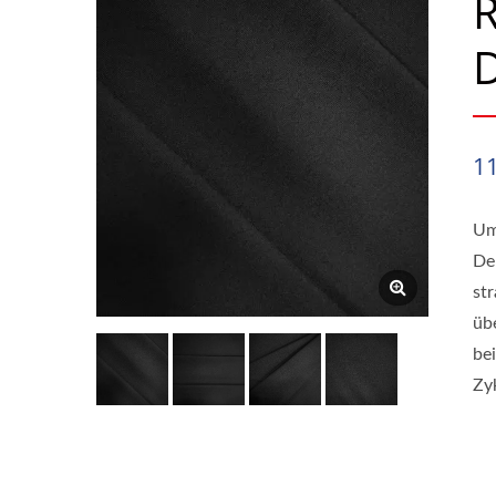
R
D
1
Um
De
st
üb
be
Zy