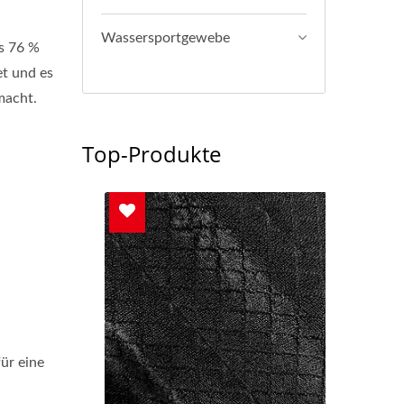
Wassersportgewebe
us 76 %
et und es
macht.
Top-Produkte
ür eine