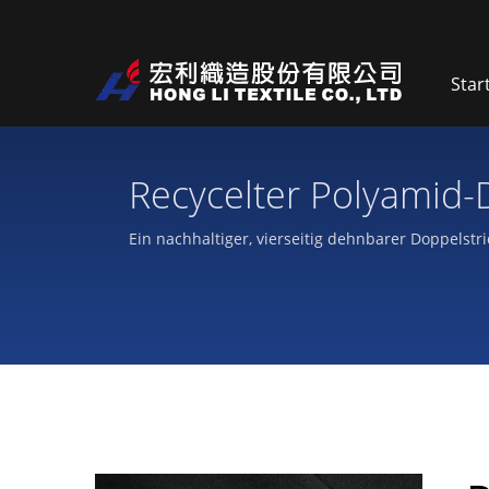
Star
Recycelter Polyamid-D
Ein nachhaltiger, vierseitig dehnbarer Doppelst
außergewöhnliche Abriebfestigkeit von bis zu 5