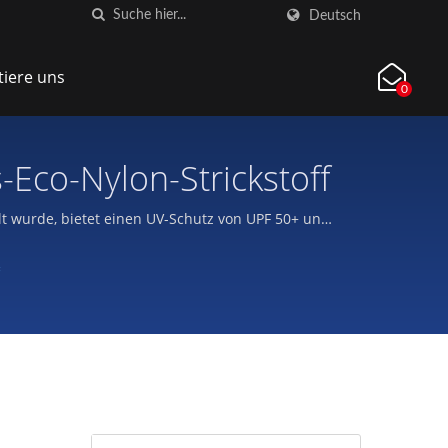
Deutsch
tiere uns
0
-Eco-Nylon-Strickstoff
lt wurde, bietet einen UV-Schutz von UPF 50+ und
onskleidung, Leggings und Yogahosen konzipiert.