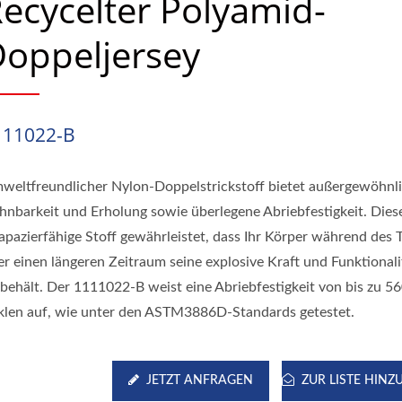
ecycelter Polyamid-
oppeljersey
111022-B
weltfreundlicher Nylon-Doppelstrickstoff bietet außergewöhnl
hnbarkeit und Erholung sowie überlegene Abriebfestigkeit. Dies
rapazierfähige Stoff gewährleistet, dass Ihr Körper während des T
er einen längeren Zeitraum seine explosive Kraft und Funktionali
ibehält. Der 1111022-B weist eine Abriebfestigkeit von bis zu 5
klen auf, wie unter den ASTM3886D-Standards getestet.
JETZT ANFRAGEN
ZUR LISTE HIN