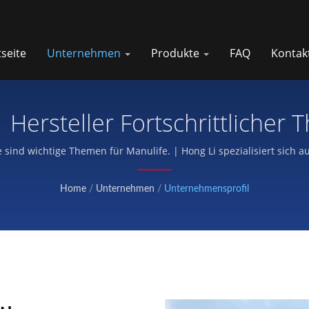
tseite
Unternehmen
Produkte
FAQ
Kontak
Hersteller Fortschrittlicher T
Hong Li
sind wichtige Themen für Manulife. | Hong Li spezialisiert sich auf
Schutzausrüstung und funktionale Sportstoffe.
Home
/
Unternehmen
/
Unternehmensprofil