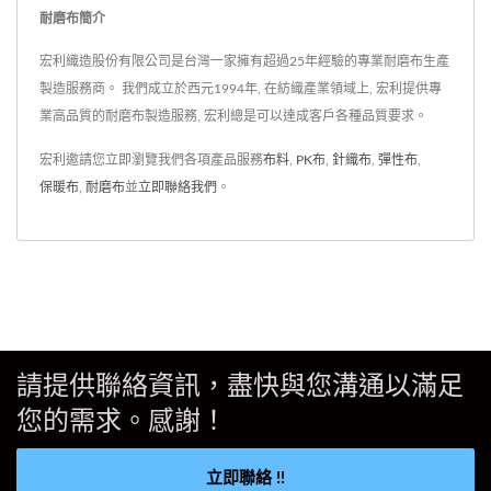
耐磨布簡介
宏利織造股份有限公司是台灣一家擁有超過25年經驗的專業耐磨布生產
製造服務商。 我們成立於西元1994年, 在紡織產業領域上, 宏利提供專
業高品質的耐磨布製造服務, 宏利總是可以達成客戶各種品質要求。
宏利邀請您立即瀏覽我們各項產品服務
布料
,
PK布
,
針織布
,
彈性布
,
保暖布
,
耐磨布
並
立即聯絡我們
。
請提供聯絡資訊，盡快與您溝通以滿足
您的需求。感謝！
立即聯絡 !!