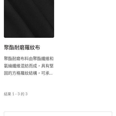
外，加入彈性紗的立體組織
結構賦予布料四面彈力，使
其更加舒適貼合，並不易斷
裂。我們的彈性耐磨布使用
部分再生纖維製成，減少對
環境的影響。彈性耐磨織物
聚酯耐磨羅紋布
非常適合用於製作工作服、
運動服和戶外服裝。它能夠
聚酯耐磨布料由聚酯纖維和
在保持舒適性和耐用性的同
氨綸纖維混紡而成，具有堅
時，為穿著者提供可靠的保
固的方格羅紋結構，可承受
護。
最惡劣的環境。...
結果 1 - 3 的 3