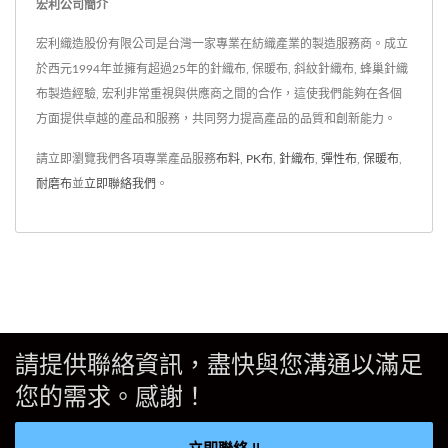
宏利公司簡介
宏利織造股份有限公司是台灣一家專業在紡織產業的製造服務商。成立
於西元1994年並擁有超過25年的針織布, 保暖布, 斜紋針織布, 蜂巢針織
布製造經驗, 宏利非常重視與供應商之間的合作，這使我們能夠在各個
方面提供卓越的產品和服務，共同努力提高產品的品質和創新能力。
請立即瀏覽我們各項專業產品服務
布料
,
PK布
,
針織布
,
彈性布
,
保暖布
,
耐磨布
並
立即聯絡我們
。
請提供聯絡資訊，盡快與您溝通以滿足
您的需求。感謝！