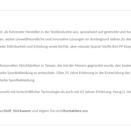
d. als führender Hersteller in der Textilindustrie aus, spezialisiert auf gestrickte und f
ngen, wobei umweltfreundliche und innovative Lösungen im Vordergrund stehen.Zu de
eter Dehnbarkeit und Erholung sowie leichte, aber robuste Spacer-Stoffe.Ihre PP Do
ofessionellen Strickfabriken in Taiwan, die mit der Mission gegründet wurde, den beste
rke Sportbekleidung zu entwickeln. Über 25 Jahre Erfahrung in der Entwicklung des b
tarke Sportbekleidung.
 sowohl mit fortschrittlicher Technologie als auch mit 25 Jahren Erfahrung, Hong Li, Ho
 an
Stoff
,
Strickwaren
und zögern Sie nicht
Kontaktiere uns
.