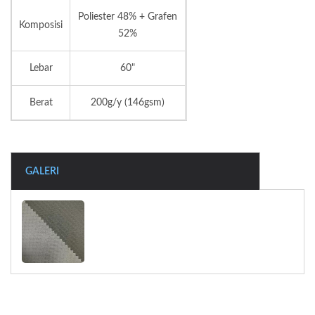
Poliester 48% + Grafen
Komposisi
52%
Lebar
60"
Berat
200g/y (146gsm)
GALERI