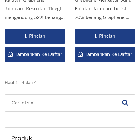
Jacquard Kekuatan Tinggi
Rajutan Jacquard berisi
mengandung 52% benang
70% benang Graphene,
graphene dan 48% benang
Graphene dapat
penyerap...
melepaskan...
Rincian
Rincian
Tambahkan Ke Daftar
Tambahkan Ke Daftar
Hasil 1 - 4 dari 4
Produk