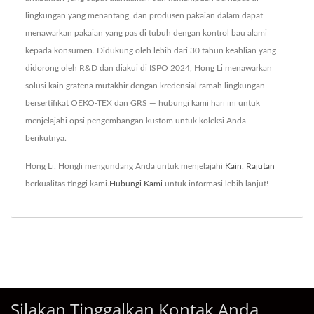
lingkungan yang menantang, dan produsen pakaian dalam dapat
menawarkan pakaian yang pas di tubuh dengan kontrol bau alami
kepada konsumen. Didukung oleh lebih dari 30 tahun keahlian yang
didorong oleh R&D dan diakui di ISPO 2024, Hong Li menawarkan
solusi kain grafena mutakhir dengan kredensial ramah lingkungan
bersertifikat OEKO-TEX dan GRS — hubungi kami hari ini untuk
menjelajahi opsi pengembangan kustom untuk koleksi Anda
berikutnya.
Hong Li, Hongli mengundang Anda untuk menjelajahi
Kain
,
Rajutan
berkualitas tinggi kami.
Hubungi Kami
untuk informasi lebih lanjut!
Silakan Tinggalkan Kontak Anda