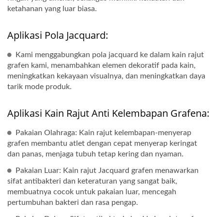
ketahanan yang luar biasa.
Aplikasi Pola Jacquard:
Kami menggabungkan pola jacquard ke dalam kain rajut
grafen kami, menambahkan elemen dekoratif pada kain,
meningkatkan kekayaan visualnya, dan meningkatkan daya
tarik mode produk.
Aplikasi Kain Rajut Anti Kelembapan Grafena:
Pakaian Olahraga: Kain rajut kelembapan-menyerap
grafen membantu atlet dengan cepat menyerap keringat
dan panas, menjaga tubuh tetap kering dan nyaman.
Pakaian Luar: Kain rajut Jacquard grafen menawarkan
sifat antibakteri dan keteraturan yang sangat baik,
membuatnya cocok untuk pakaian luar, mencegah
pertumbuhan bakteri dan rasa pengap.