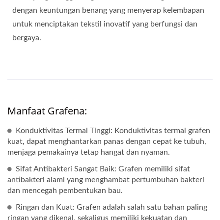
dengan keuntungan benang yang menyerap kelembapan
untuk menciptakan tekstil inovatif yang berfungsi dan
bergaya.
Manfaat Grafena:
Konduktivitas Termal Tinggi: Konduktivitas termal grafen
kuat, dapat menghantarkan panas dengan cepat ke tubuh,
menjaga pemakainya tetap hangat dan nyaman.
Sifat Antibakteri Sangat Baik: Grafen memiliki sifat
antibakteri alami yang menghambat pertumbuhan bakteri
dan mencegah pembentukan bau.
Ringan dan Kuat: Grafen adalah salah satu bahan paling
ringan yang dikenal, sekaligus memiliki kekuatan dan