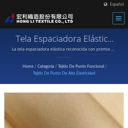
Español
Tela Espaciadora Elástica
Ultra-Ligera – Tejido De
La tela espaciadora elástica reconocida con premio de
Hong Li ofrece un perfil ultra delgado de 0.85 mm,
Sándwich Transpirable De
comodidad de estiramiento en cuatro direcciones y
Home
/
Categoría
/
Tejido De Punto Funcional
/
Estiramiento En Cuatro
una estructura de sándwich de tres capas
Tejido De Punto De Alta Elasticidad
transpirable, diseñada para chaquetas ligeras, ropa
Direcciones De 0.85 Mm
casual, faldas y pantalones cortos.