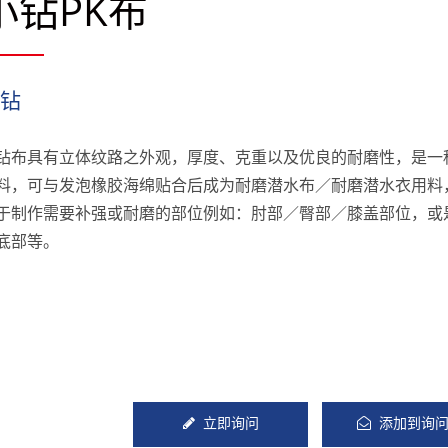
小钻PK布
小钻
钻布具有立体纹路之外观，厚度、克重以及优良的耐磨性，是一
料，可与发泡橡胶海绵贴合后成为耐磨潜水布／耐磨潜水衣用料
于制作需要补强或耐磨的部位例如：肘部／臀部／膝盖部位，或
底部等。
立即询问
添加到询