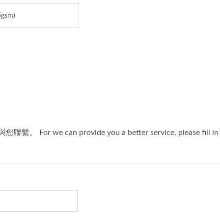
环保方格丝光布
起毛保暖布
5gsm)