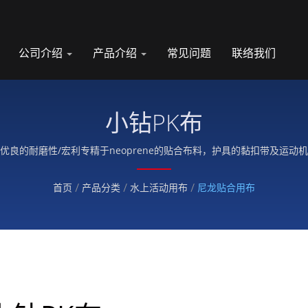
公司介绍
产品介绍
常见问题
联络我们
小钻PK布
优良的耐磨性/宏利专精于neoprene的贴合布料，护具的黏扣带及运动
首页
/
产品分类
/
水上活动用布
/
尼龙贴合用布