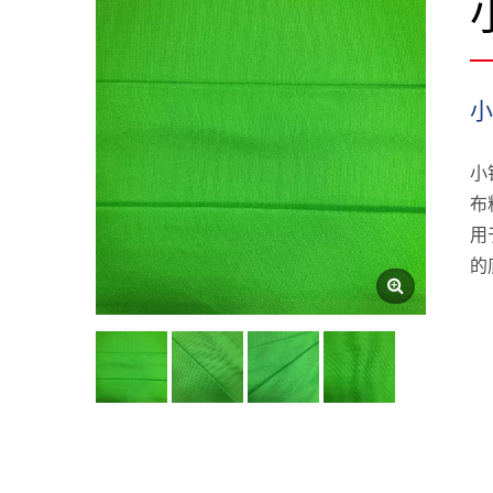
小
布
用
的