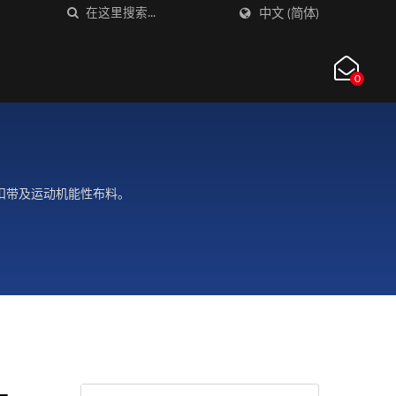
中文 (简体)
0
黏扣带及运动机能性布料。