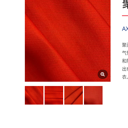
A
聚
气
和
出
衣