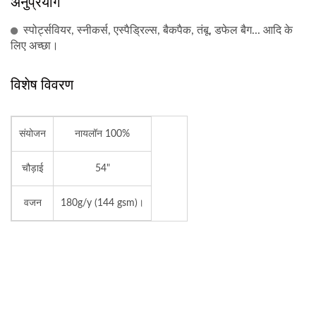
अनुप्रयोग
स्पोर्ट्सवियर, स्नीकर्स, एस्पैड्रिल्स, बैकपैक, तंबू, डफेल बैग... आदि के
लिए अच्छा।
विशेष विवरण
संयोजन
नायलॉन 100%
चौड़ाई
54"
वजन
180g/y (144 gsm)।