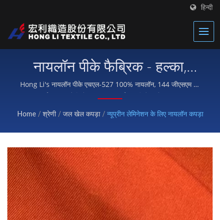
हिन्दी
नायलॉन पीके फैब्रिक - हल्का,
घर्षण प्रतिरोधी और लेमिनेशन-
Hong Li's नायलॉन पीके एचएल-527 100% नायलॉन, 144 जीएसएम की
बुनी हुई सामग्री है जिसे उच्च ताकत, घर्षण प्रतिरोध और बहुपरकारी
तैयार
लेमिनेशन के लिए तैयार किया गया है, जो खेल परिधान, फुटवियर, बैग और
Home
/
श्रेणी
/
जल खेल कपड़ा
/
न्यूप्रीन लेमिनेशन के लिए नायलॉन कपड़ा
बाहरी उपकरण निर्माताओं की सेवा करता है।