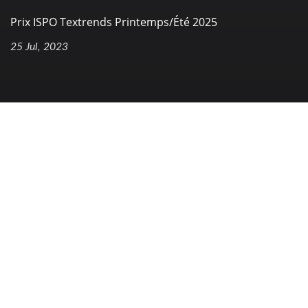
Prix ISPO Textrends Printemps/Été 2025
25 Jul, 2023
La Navigation
Page D'accueil
Entreprise
Produits
FAQ
Contactez-Nous