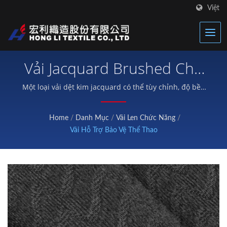
Việt
Vải Jacquard Brushed Cho
Ứng Dụng Móc & Vòng Và
Một loại vải dệt kim jacquard có thể tùy chỉnh, độ bền
cao, làm từ Nylon 88% + Spandex 12%, được thiết kế
Thiết Bị Bảo Vệ
để đảm bảo hiệu suất móc và vòng đáng tin cậy trong
Home
/
Danh Mục
/
Vải Len Chức Năng
/
thiết bị bảo vệ y tế và thể thao.
Vải Hỗ Trợ Bảo Vệ Thể Thao