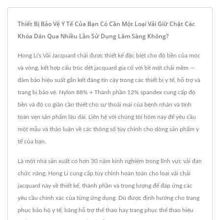
Thiết Bị Bảo Vệ Y Tế Của Bạn Có Cần Một Loại Vải Giữ Chặt Các
Khóa Dán Qua Nhiều Lần Sử Dụng Lâm Sàng Không?
Hong Li's Vải Jacquard chải được thiết kế đặc biệt cho độ bền của móc
và vòng, kết hợp cấu trúc dệt jacquard gia cố với bề mặt chải mềm —
đảm bảo hiệu suất gắn kết đáng tin cậy trong các thiết bị y tế, hỗ trợ và
trang bị bảo vệ. Nylon 88% + Thành phần 12% spandex cung cấp độ
bền và độ co giãn cần thiết cho sự thoải mái của bệnh nhân và tính
toàn vẹn sản phẩm lâu dài. Liên hệ với chúng tôi hôm nay để yêu cầu
một mẫu và thảo luận về các thông số tùy chỉnh cho dòng sản phẩm y
tế của bạn.
Là một nhà sản xuất có hơn 30 năm kinh nghiệm trong lĩnh vực vải đan
chức năng, Hong Li cung cấp tùy chỉnh hoàn toàn cho loại vải chải
jacquard này về thiết kế, thành phần và trọng lượng để đáp ứng các
yêu cầu chính xác của từng ứng dụng. Dù được định hướng cho trang
phục bảo hộ y tế, băng hỗ trợ thể thao hay trang phục thể thao hiệu