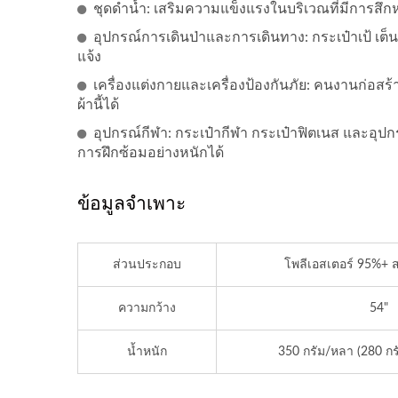
ชุดดำน้ำ: เสริมความแข็งแรงในบริเวณที่มีการสึกห
อุปกรณ์การเดินป่าและการเดินทาง: กระเป๋าเป้ เ
ไฟเบอร์โพลียูรีเทน
ผ้
แจ้ง
เครื่องแต่งกายและเครื่องป้องกันภัย: คนงานก่
ผ้านี้ได้
อุปกรณ์กีฬา: กระเป๋ากีฬา กระเป๋าฟิตเนส และอุปก
การฝึกซ้อมอย่างหนักได้
ข้อมูลจำเพาะ
ส่วนประกอบ
โพลีเอสเตอร์ 95%+ 
ความกว้าง
54"
น้ำหนัก
350 กรัม/หลา (280 ก