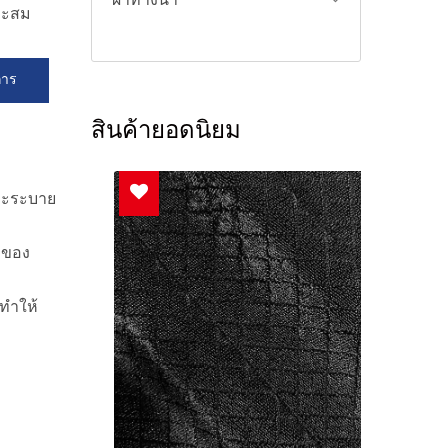
ผ้าทางน้ำ
าะสม
การ
สินค้ายอดนิยม
และระบาย
มของ
 ทำให้