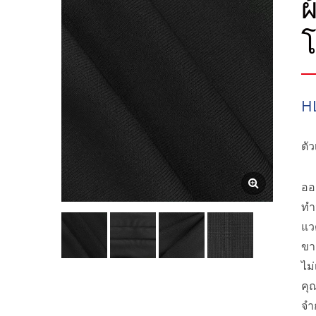
ผ
โ
H
ตั
ออ
ทำ
แว
ขา
ไม
คุ
จำ