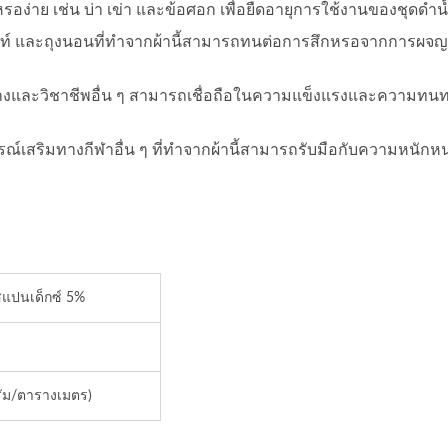
รอง่าย เช่น บ่า เข่า และข้อศอก เพื่อยืดอายุการใช้งานของชุดดำน
ต็นท์ และถุงนอนที่ทำจากผ้านี้สามารถทนต่อการสึกหรอจากการผจ
าขนหนูรีไซเคิลสแควร์
ไฟเบอร์โพลียูรีเทน
อสร้างและวิชาชีพอื่น ๆ สามารถเชื่อถือในความแข็งแรงและความท
รณ์เสริมทางกีฬาอื่น ๆ ที่ทำจากผ้านี้สามารถรับมือกับความหนักห
สแปนเด็กซ์ 5%
รัม/ตารางเมตร)