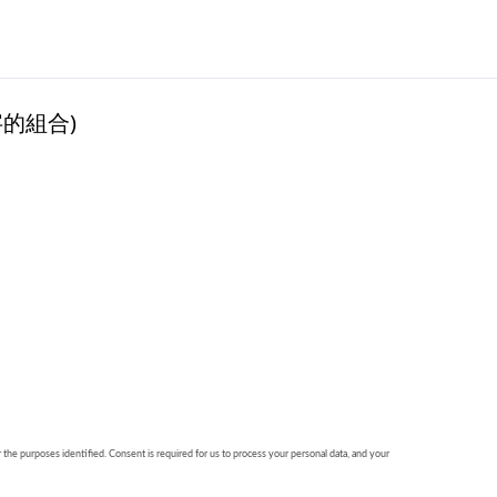
的組合)
r the purposes identified. Consent is required for us to process your personal data, and your