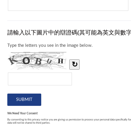
請輸入以下圖片中的辯證碼(其可能為英文與數字
Type the letters you see in the image below.
↻
We Need Your Consent
By consenting to this privacy notice you are giving us permission to process your personal data specifically fo
data will not be shared to third parties.